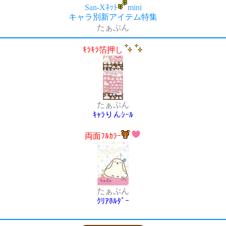
San-Xﾈｯﾄ
mini
キャラ別新アイテム特集
たぁぷん
ｷﾗｷﾗ箔押し
たぁぷん
ｷｬﾗりんｼｰﾙ
両面ﾌﾙｶﾗｰ
たぁぷん
ｸﾘｱﾎﾙﾀﾞｰ