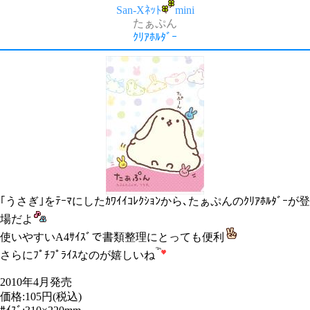
San-Xﾈｯﾄ
mini
たぁぷん
ｸﾘｱﾎﾙﾀﾞｰ
｢うさぎ｣をﾃｰﾏにしたｶﾜｲｲｺﾚｸｼｮﾝから､たぁぷんのｸﾘｱﾎﾙﾀﾞｰが登
場だよ
使いやすいA4ｻｲｽﾞで書類整理にとっても便利
さらにﾌﾟﾁﾌﾟﾗｲｽなのが嬉しいね
2010年4月発売
価格:105円(税込)