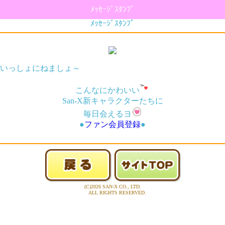
ﾒｯｾｰｼﾞｽﾀﾝﾌﾟ
ﾒｯｾｰｼﾞｽﾀﾝﾌﾟ
いっしょにねましょ～
こんなにかわいい
San-X新キャラクターたちに
毎日会えるヨ
●
ファン会員登録
●
(C)2026 SAN-X CO., LTD.
ALL RIGHTS RESERVED.