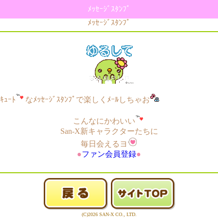
ﾒｯｾｰｼﾞｽﾀﾝﾌﾟ
ﾒｯｾｰｼﾞｽﾀﾝﾌﾟ
ｷｭｰﾄ
なﾒｯｾｰｼﾞｽﾀﾝﾌﾟで楽しくﾒｰﾙしちゃお
こんなにかわいい
San-X新キャラクターたちに
毎日会えるヨ
●
ファン会員登録
●
(C)2026 SAN-X CO., LTD.