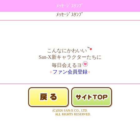
ﾒｯｾｰｼﾞｽﾀﾝﾌﾟ
ﾒｯｾｰｼﾞｽﾀﾝﾌﾟ
こんなにかわいい
San-X新キャラクターたちに
毎日会えるヨ
●
ファン会員登録
●
(C)2026 SAN-X CO., LTD.
ALL RIGHTS RESERVED.