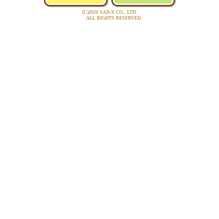
(C)2026 SAN-X CO., LTD.
ALL RIGHTS RESERVED.