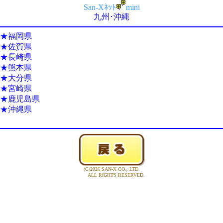
San-Xﾈｯﾄ
mini
九州･沖縄
★
福岡県
★
佐賀県
★
長崎県
★
熊本県
★
大分県
★
宮崎県
★
鹿児島県
★
沖縄県
(C)2026 SAN-X CO., LTD.
ALL RIGHTS RESERVED.