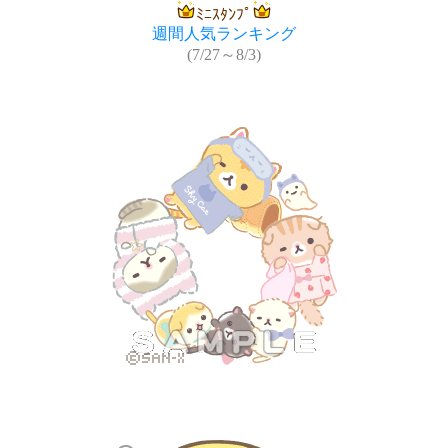
ﾐﾆｽﾀﾝﾌﾟ
週間人気ランキング
(7/27～8/3)