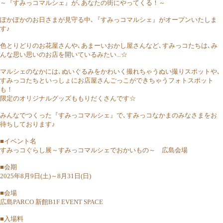
～『すみっコマルシェ』が､あなたの街にやってくる！～
ぽかぽかのお日さまが見守る中､『すみっコマルシェ』がオープンいたしま
す♪
色とりどりのお花屋さんや､あまーいおかし屋さんなど､すみっコたちは､み
んな思い思いのお店を開いているみたい...☆
マルシェのなかには､ぬいぐるみをかわいく撮れちゃうぬい撮りスポットや､
すみっコたちといっしょにお店屋さんごっこができちゃうフォトスポット
も！
限定のオリジナルグッズももりだくさんです☆
みんなでつくった『すみっコマルシェ』で､すみっコなかまのみなさまをお
待ちしております♪
■イベント名
すみっコぐらし展～すみっコマルシェでおかいもの～ 広島会場
■会期
2025年8月9日(土)～8月31日(日)
■会場
広島PARCO 新館B1F EVENT SPACE
■入場料