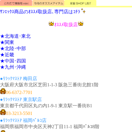
ｻﾝｴｯｸｽ商品のｵｽｽﾒ取扱店､専門店はｺﾁﾗ
ｵｽｽﾒ取扱店
★
北海道･東北
★
関東
★
北陸･中部
★
近畿
★
中国･四国
★
九州･沖縄
●ﾘﾗｯｸﾏｽﾄｱ 梅田店
大阪府大阪市北区芝田1-1-3 阪急三番街北館1階
06-6372-7701
●ﾘﾗｯｸﾏｽﾄｱ 東京駅店
東京都千代田区丸の内1-9-1 東京駅一番街B1
03-3213-5501
●ﾘﾗｯｸﾏｽﾄｱ 福岡ﾊﾟﾙｺ店
福岡県福岡市中央区天神2丁目11-1 福岡ﾊﾟﾙｺ8階