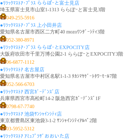
●ﾘﾗｯｸﾏｽﾄｱ･ﾌﾟﾗｽ ららぽｰと富士見店
埼玉県富士見市山室1-1313 ららぽｰと富士見3階
049-255-5916
●ﾘﾗｯｸﾏｽﾄｱ･ﾌﾟﾗｽ 上小田井店
愛知県名古屋市西区二方町40 mozoﾜﾝﾀﾞｰｼﾃｨ3階
052-380-8971
●ﾘﾗｯｸﾏｽﾄｱ･ﾌﾟﾗｽ ららぽｰとEXPOCITY店
大阪府吹田市千里万博公園2-1 ららぽｰとEXPOCITY3階
06-6877-1112
●ﾘﾗｯｸﾏｽﾄｱ 名古屋店
愛知県名古屋市中村区名駅1-1-3 ﾀｶｼﾏﾔｹﾞｰﾄﾀﾜｰﾓｰﾙ7階
052-566-6703
●ﾘﾗｯｸﾏｽﾄｱ 西宮ｶﾞｰﾃﾞﾝｽﾞ店
兵庫県西宮市高松町14-2 阪急西宮ｶﾞｰﾃﾞﾝｽﾞ1F
0798-67-7740
●ﾘﾗｯｸﾏｽﾄｱ 池袋ｻﾝｼｬｲﾝｼﾃｨ店
東京都豊島区東池袋3-1-2 ｻﾝｼｬｲﾝｼﾃｨｱﾙﾊﾟ2階
03-5952-5312
●ﾘﾗｯｸﾏｽﾄｱ ｱﾐｭﾌﾟﾗｻﾞおおいた店