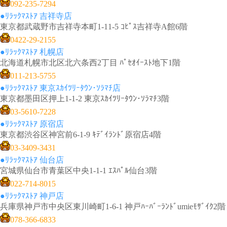
092-235-7294
●ﾘﾗｯｸﾏｽﾄｱ 吉祥寺店
東京都武蔵野市吉祥寺本町1-11-5 ｺﾋﾟｽ吉祥寺A館6階
0422-29-2155
●ﾘﾗｯｸﾏｽﾄｱ 札幌店
北海道札幌市北区北六条西2丁目 ﾊﾟｾｵｲｰｽﾄ地下1階
011-213-5755
●ﾘﾗｯｸﾏｽﾄｱ 東京ｽｶｲﾂﾘｰﾀｳﾝ･ｿﾗﾏﾁ店
東京都墨田区押上1-1-2 東京ｽｶｲﾂﾘｰﾀｳﾝ･ｿﾗﾏﾁ3階
03-5610-7228
●ﾘﾗｯｸﾏｽﾄｱ 原宿店
東京都渋谷区神宮前6-1-9 ｷﾃﾞｲﾗﾝﾄﾞ原宿店4階
03-3409-3431
●ﾘﾗｯｸﾏｽﾄｱ 仙台店
宮城県仙台市青葉区中央1-1-1 ｴｽﾊﾟﾙ仙台3階
022-714-8015
●ﾘﾗｯｸﾏｽﾄｱ 神戸店
兵庫県神戸市中央区東川崎町1-6-1 神戸ﾊｰﾊﾞｰﾗﾝﾄﾞumieﾓｻﾞｲｸ2階
078-366-6833