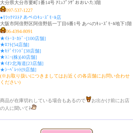
大分県大分市要町1番14号 ｱﾐｭﾌﾟﾗｻﾞおおいた3階
097-537-1227
●ﾘﾗｯｸﾏｽﾄｱ あべのｷｭｰｽﾞﾓｰﾙ店
大阪市阿倍野区阿倍野筋一丁目6番1号 あべのｷｭｰｽﾞﾓｰﾙ地下1階
06-4394-8091
★ｲﾄｰﾖｰｶﾄﾞｰ[100店舗]
★ﾛﾌﾄ[54店舗]
★ｷﾃﾞｲﾗﾝﾄﾞ[38店舗]
★ﾕﾆｰ(株)[40店舗]
★ｲｵﾝ北海道[23店舗]
★ｼｰﾍﾞﾚｯﾄ[9店舗]
(※お取り扱いにつきましてはお近くの各店舗にお問い合わせ
ください)
商品が在庫切れしている場合もあるので
お出かけ前にお店
の人に聞いてﾈ