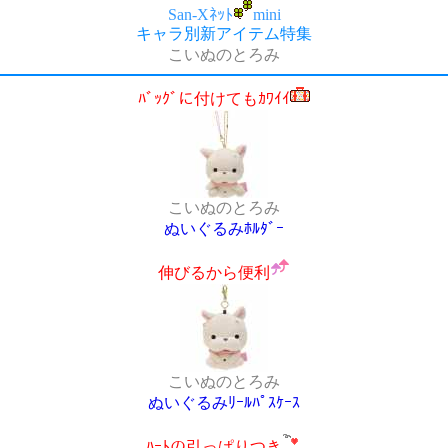
San-Xﾈｯﾄ
mini
キャラ別新アイテム特集
こいぬのとろみ
ﾊﾞｯｸﾞに付けてもｶﾜｲｲ
こいぬのとろみ
ぬいぐるみﾎﾙﾀﾞｰ
伸びるから便利
こいぬのとろみ
ぬいぐるみﾘｰﾙﾊﾟｽｹｰｽ
ﾊｰﾄの引っぱりつき