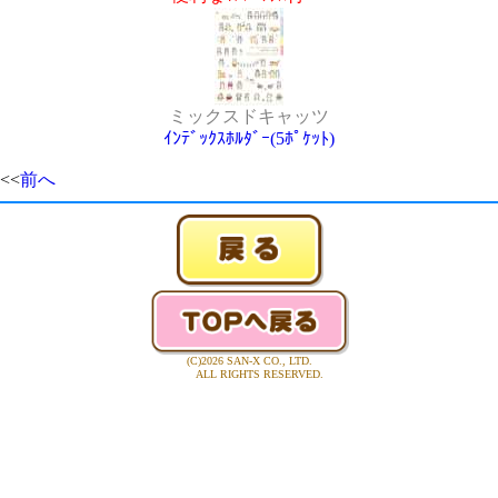
ミックスドキャッツ
ｲﾝﾃﾞｯｸｽﾎﾙﾀﾞｰ(5ﾎﾟｹｯﾄ)
<<
前へ
(C)2026 SAN-X CO., LTD.
ALL RIGHTS RESERVED.