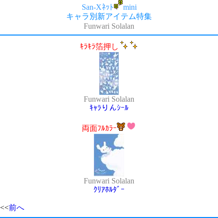
San-Xﾈｯﾄ
mini
キャラ別新アイテム特集
Funwari Solalan
ｷﾗｷﾗ箔押し
Funwari Solalan
ｷｬﾗりんｼｰﾙ
両面ﾌﾙｶﾗｰ
Funwari Solalan
ｸﾘｱﾎﾙﾀﾞｰ
<<
前へ