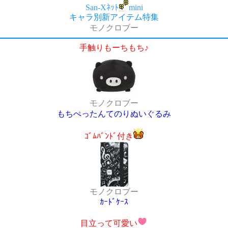
San-Xﾈｯﾄ
mini
キャラ別新アイテム特集
モノクロブー
手触りもーちもち♪
モノクロブー
もちぺったんてのりぬいぐるみ
ｺﾞﾑﾊﾞﾝﾄﾞ付き
モノクロブー
ｶｰﾄﾞｹｰｽ
目立って可愛い