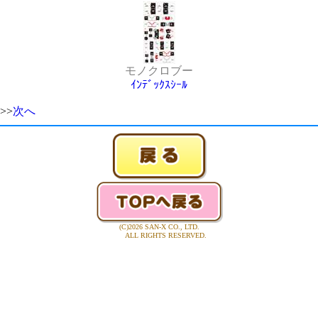
モノクロブー
ｲﾝﾃﾞｯｸｽｼｰﾙ
>>
次へ
(C)2026 SAN-X CO., LTD.
ALL RIGHTS RESERVED.