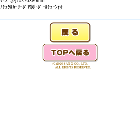
ｻｲｽﾞ:約70×70×80mm
ﾅﾁｭﾗﾙｶｰﾘｰﾎﾞｱ製･ﾎﾞｰﾙﾁｪｰﾝ付
(C)2026 SAN-X CO., LTD.
ALL RIGHTS RESERVED.