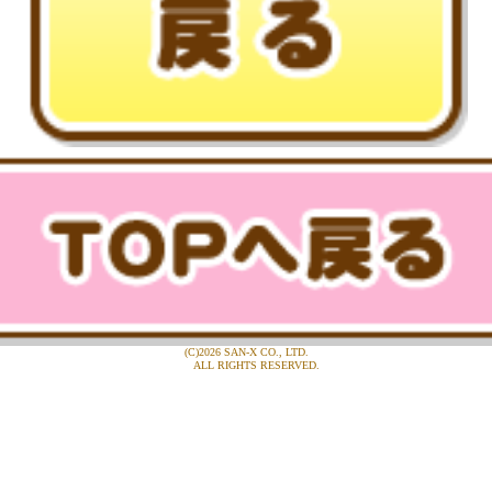
(C)2026 SAN-X CO., LTD.
ALL RIGHTS RESERVED.