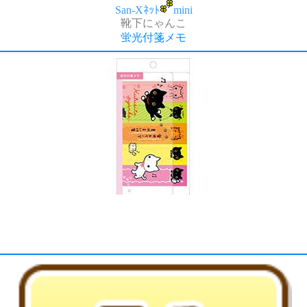
San-Xﾈｯﾄ
mini
靴下にゃんこ
蛍光付箋メモ