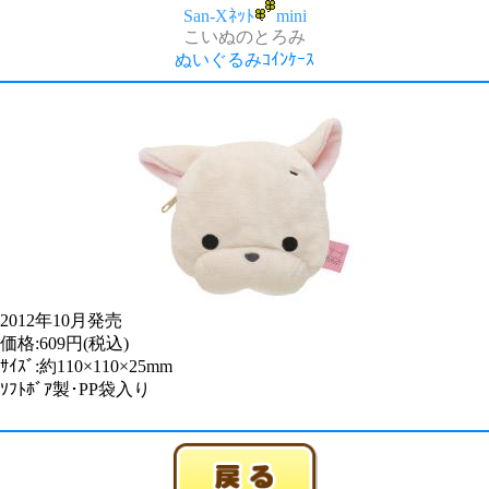
San-Xﾈｯﾄ
mini
こいぬのとろみ
ぬいぐるみｺｲﾝｹｰｽ
2012年10月発売
価格:609円(税込)
ｻｲｽﾞ:約110×110×25mm
ｿﾌﾄﾎﾞｱ製･PP袋入り