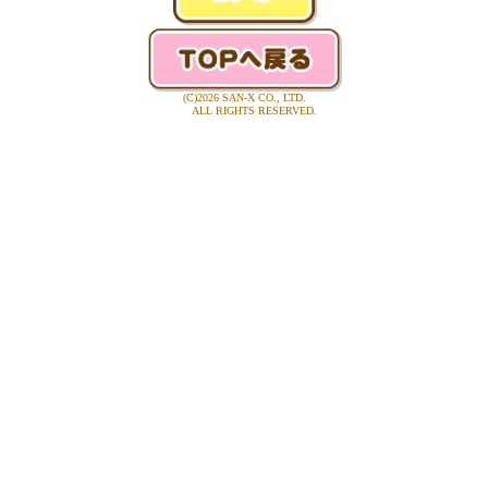
(C)2026 SAN-X CO., LTD.
ALL RIGHTS RESERVED.