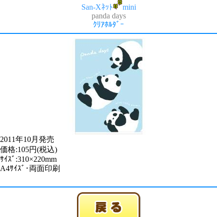
San-Xﾈｯﾄ
mini
panda days
ｸﾘｱﾎﾙﾀﾞｰ
2011年10月発売
価格:105円(税込)
ｻｲｽﾞ:310×220mm
A4ｻｲｽﾞ･両面印刷