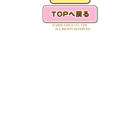
(C)2026 SAN-X CO., LTD.
ALL RIGHTS RESERVED.