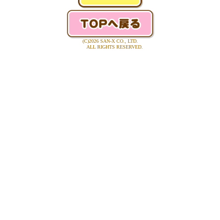
(C)2026 SAN-X CO., LTD.
ALL RIGHTS RESERVED.