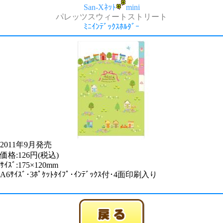
San-Xﾈｯﾄ
mini
パレッツスウィートストリート
ﾐﾆｲﾝﾃﾞｯｸｽﾎﾙﾀﾞｰ
2011年9月発売
価格:126円(税込)
ｻｲｽﾞ:175×120mm
A6ｻｲｽﾞ･3ﾎﾟｹｯﾄﾀｲﾌﾟ･ｲﾝﾃﾞｯｸｽ付･4面印刷入り