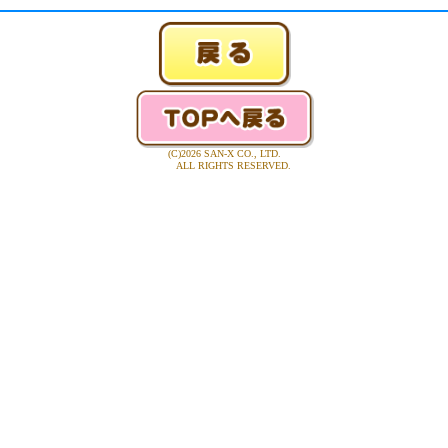
(C)2026 SAN-X CO., LTD.
ALL RIGHTS RESERVED.