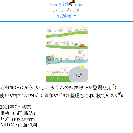
San-Xﾈｯﾄ
mini
いしころくん
ｸﾘｱﾎﾙﾀﾞｰ
ｶﾜｲｲｺﾚｸｼｮﾝから､いしころくんのｸﾘｱﾎﾙﾀﾞｰが登場だよ
使いやすいA4ｻｲｽﾞで書類やﾌﾟﾘﾝﾄ整理もこれ1枚でﾊﾞｯﾁﾘ
2011年7月発売
価格:105円(税込)
ｻｲｽﾞ:310×220mm
A4ｻｲｽﾞ･両面印刷