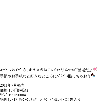
ｶﾜｲｲｺﾚｸｼｮﾝから､まきまきねこのｷｬﾗりんｼｰﾙが登場だよ
手帳やお手紙など好きなところにﾍﾟﾀﾍﾟﾀ貼っちゃおう
2011年7月発売
価格:157円(税込)
ｻｲｽﾞ:195×90mm
箔押し･ﾐﾗｰﾀｯｸ+ｸﾘｱｾﾊﾟ･ｼｰﾙｼｰﾄ台紙付･OP袋入り