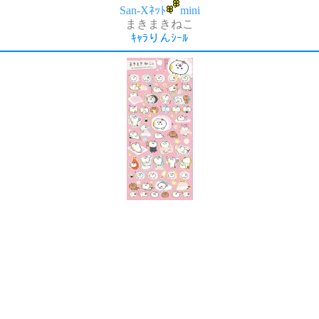
San-Xﾈｯﾄ
mini
まきまきねこ
ｷｬﾗりんｼｰﾙ