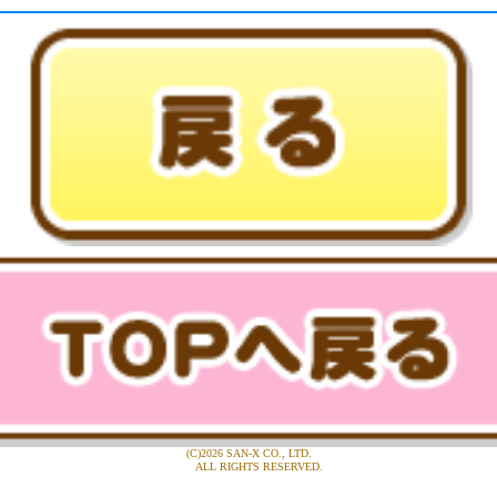
(C)2026 SAN-X CO., LTD.
ALL RIGHTS RESERVED.