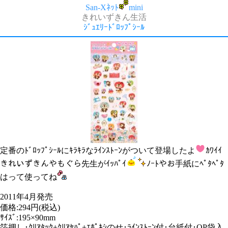
San-Xﾈｯﾄ
mini
きれいずきん生活
ｼﾞｭｴﾘｰﾄﾞﾛｯﾌﾟｼｰﾙ
定番のﾄﾞﾛｯﾌﾟｼｰﾙにｷﾗｷﾗなﾗｲﾝｽﾄｰﾝがついて登場したよ
ｶﾜｲｲ
きれいずきんやもぐら先生がｲｯﾊﾟｲ
ﾉｰﾄやお手紙にﾍﾟﾀﾍﾟﾀ
はって使ってね
2011年4月発売
価格:294円(税込)
ｻｲｽﾞ:195×90mm
箔押し･ｸﾘｱﾀｯｸ+ｸﾘｱｾﾊﾟ+ｴﾎﾟｷｼのせ･ﾗｲﾝｽﾄｰﾝ付･台紙付･OP袋入