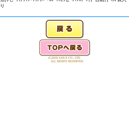
り
(C)2026 SAN-X CO., LTD.
ALL RIGHTS RESERVED.