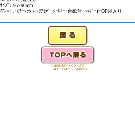
ｻｲｽﾞ:195×90mm
箔押し･ﾐﾗｰﾀｯｸ＋ｸﾘｱｾﾊﾟ･ｼｰﾙｼｰﾄ台紙付･ﾍｯﾀﾞｰ付OP袋入り
(C)2026 SAN-X CO., LTD.
ALL RIGHTS RESERVED.