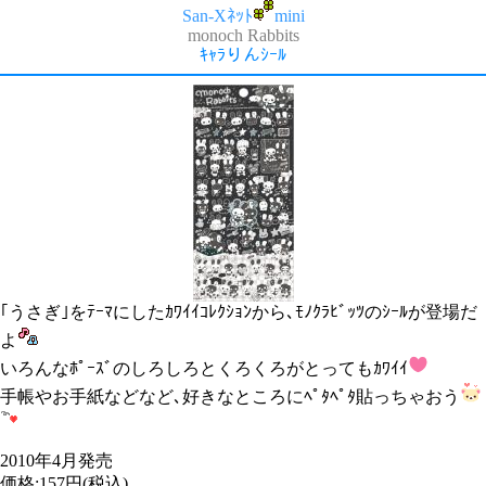
San-Xﾈｯﾄ
mini
monoch Rabbits
ｷｬﾗりんｼｰﾙ
｢うさぎ｣をﾃｰﾏにしたｶﾜｲｲｺﾚｸｼｮﾝから､ﾓﾉｸﾗﾋﾞｯﾂのｼｰﾙが登場だ
よ
いろんなﾎﾟｰｽﾞのしろしろとくろくろがとってもｶﾜｲｲ
手帳やお手紙などなど､好きなところにﾍﾟﾀﾍﾟﾀ貼っちゃおう
2010年4月発売
価格:157円(税込)