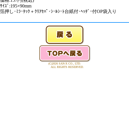
価格:157円(税込)
ｻｲｽﾞ:195×90mm
箔押し･ﾐﾗｰﾀｯｸ＋ｸﾘｱｾﾊﾟ･ｼｰﾙｼｰﾄ台紙付･ﾍｯﾀﾞｰ付OP袋入り
(C)2026 SAN-X CO., LTD.
ALL RIGHTS RESERVED.