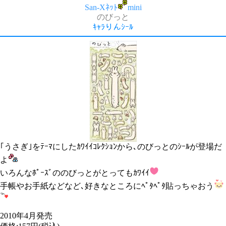
San-Xﾈｯﾄ
mini
のびっと
ｷｬﾗりんｼｰﾙ
｢うさぎ｣をﾃｰﾏにしたｶﾜｲｲｺﾚｸｼｮﾝから､のびっとのｼｰﾙが登場だ
よ
いろんなﾎﾟｰｽﾞののびっとがとってもｶﾜｲｲ
手帳やお手紙などなど､好きなところにﾍﾟﾀﾍﾟﾀ貼っちゃおう
2010年4月発売